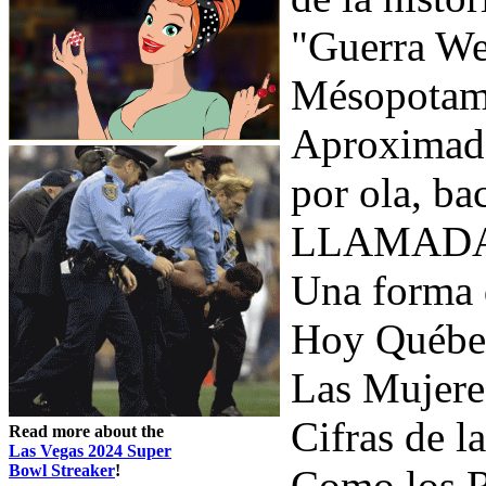
"Guerra We
Mésopotam
Aproximada
por ola, b
LLAMADA "
Una forma d
Hoy Québec
Las Mujeres
Cifras de l
Read more about the
Las Vegas 2024 Super
Bowl Streaker
!
Como los Re