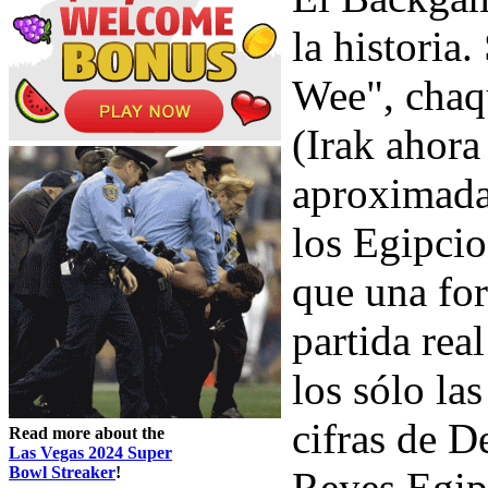
la historia
Wee", cha
(Irak ahor
aproximada
los Egipci
que una for
partida rea
los sólo las
cifras de D
Read more about the
Las Vegas 2024 Super
Bowl Streaker
!
Reyes Egipt